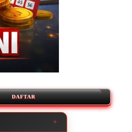
DAFTAR