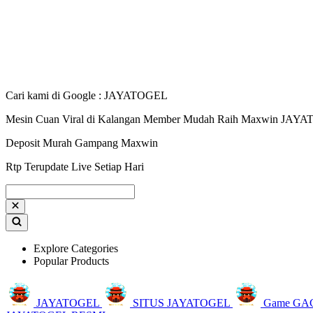
Cari kami di Google : JAYATOGEL
Mesin Cuan Viral di Kalangan Member Mudah Raih Maxwin JAY
Deposit Murah Gampang Maxwin
Rtp Terupdate Live Setiap Hari
Explore Categories
Popular Products
JAYATOGEL
SITUS JAYATOGEL
Game GA