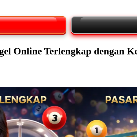
el Online Terlengkap dengan 