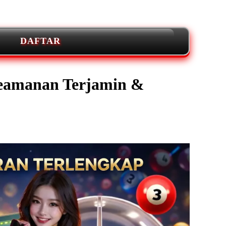
DAFTAR
Keamanan Terjamin &